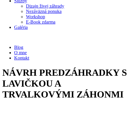
Služby
Dizajn živej záhrady
Nezáväzná ponuka
Workshop
E-Book zdarma
Galéria
Blog
O mne
Kontakt
NÁVRH PREDZÁHRADKY S
LAVIČKOU A
TRVALKOVÝMI ZÁHONMI