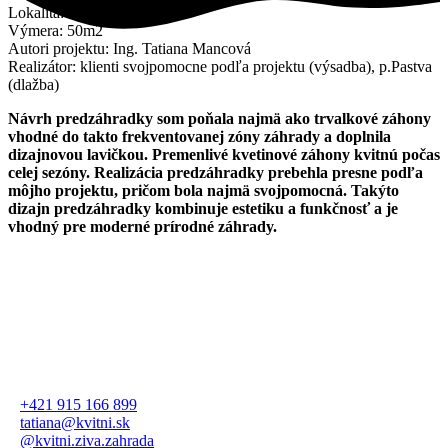
Lokalita: Cífer
Výmera: 50m2
Autori projektu: Ing. Tatiana Mancová
Realizátor: klienti svojpomocne podľa projektu (výsadba), p.Pastva
(dlažba)
Návrh predzáhradky som poňala najmä ako trvalkové záhony
vhodné do takto frekventovanej zóny záhrady a doplnila
dizajnovou lavičkou. Premenlivé kvetinové záhony kvitnú počas
celej sezóny. Realizácia predzáhradky prebehla presne podľa
môjho projektu, pričom bola najmä svojpomocná. Takýto
dizajn predzáhradky kombinuje estetiku a funkčnosť a je
vhodný pre moderné prírodné záhrady.
+421 915 166 899
tatiana@kvitni.sk
@kvitni.ziva.zahrada