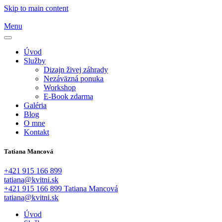
Skip to main content
Menu
Úvod
Služby
Dizajn živej záhrady
Nezáväzná ponuka
Workshop
E-Book zdarma
Galéria
Blog
O mne
Kontakt
Tatiana Mancová
+421 915 166 899
tatiana@kvitni.sk
+421 915 166 899
Tatiana Mancová
tatiana@kvitni.sk
Úvod