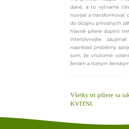
dané, a to výtvarné cít
rozvíjať a transformovať 
do dizajnu prírodných zá
hlavné piliere doplnil tr
intenzívnejšie zaujím
napríklad problémy spoje
som, že vnútorné volani
ženám a rôznym ženský
Všetky tri piliere sa ta
KVITNI.