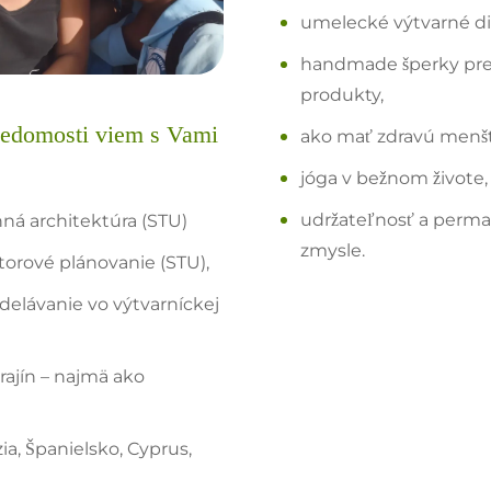
umelecké výtvarné di
handmade šperky pre
produkty,
vedomosti viem s Vami
ako mať zdravú menšt
jóga v bežnom živote,
udržateľnosť a permak
nná architektúra (STU)
zmysle.
torové plánovanie (STU),
zdelávanie vo výtvarníckej
rajín – najmä ako
a, Španielsko, Cyprus,