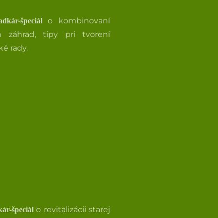
o kombinovaní
dkár-špeciál
 záhrad, tipy pri tvorení
ké rady.
o revitalizácii starej
ár-špeciál