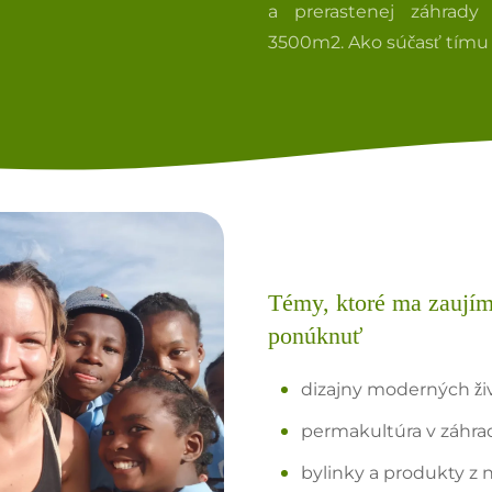
a prerastenej záhrady
3500m2. Ako súčasť tímu 
Témy, ktoré ma zaují
ponúknuť
dizajny moderných živ
permakultúra v záhrad
bylinky a produkty z n