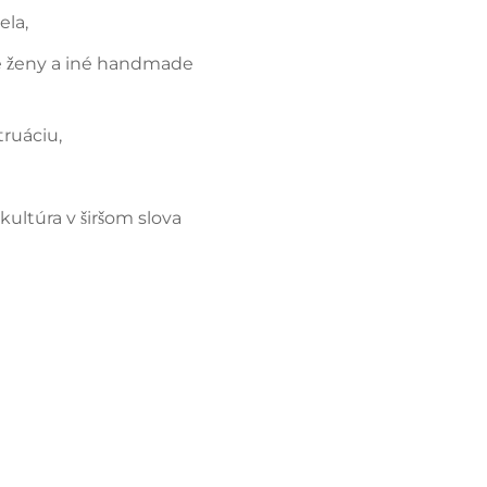
ela,
 ženy a iné handmade
ruáciu,
ultúra v širšom slova