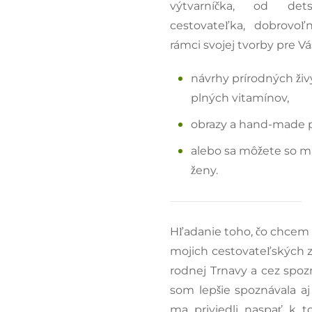
výtvarníčka, od dets
cestovateľka, dobrovoľ
rámci svojej tvorby pre Vá
návrhy prírodných ži
plných vitamínov,
obrazy a hand-made 
alebo sa môžete so m
ženy.
Hľadanie toho, čo chcem v
mojich cestovateľských z
rodnej Trnavy a cez spozn
som lepšie spoznávala aj
ma priviedli naspať k 