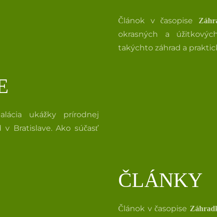
Článok v časopise
Záhra
okrasných a úžitkových
takýchto záhrad a praktic
E
talácia ukážky prírodnej
 v Bratislave. Ako súčasť
ČLÁNKY
Článok v časopise
Záhradk