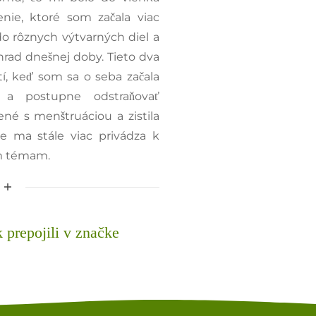
enie, ktoré som začala viac
do rôznych výtvarných diel a
hrad dnešnej doby. Tieto dva
etí, keď som sa o seba začala
ať a postupne odstraňovať
né s menštruáciou a zistila
e ma stále viac privádza k
m témam.
k prepojili v značke