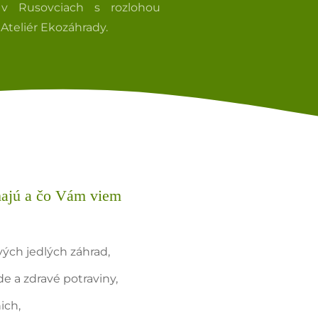
 v Rusovciach s rozlohou
Ateliér Ekozáhrady.
majú a čo Vám viem
ých jedlých záhrad,
e a zdravé potraviny,
ich,