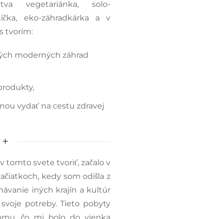
tva vegetariánka, solo-
níčka, eko-záhradkárka a v
s tvorím:
vých moderných záhrad
produkty,
nou vydať na cestu zdravej
 tomto svete tvoriť, začalo v
ačiatkoch, kedy som odišla z
ávanie iných krajín a kultúr
 svoje potreby. Tieto pobyty
tomu, čo mi bolo do vienka