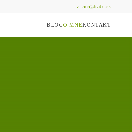
tatiana@kvitni.sk
BLOG
O MNE
KONTAKT