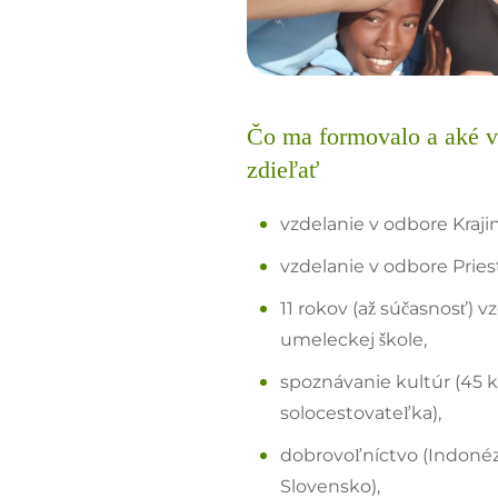
Čo ma formovalo a aké 
zdieľať
vzdelanie v odbore Kraji
vzdelanie v odbore Pries
11 rokov (až súčasnosť) v
umeleckej škole,
spoznávanie kultúr (45 k
solocestovateľka),
dobrovoľníctvo (Indonézi
Slovensko),