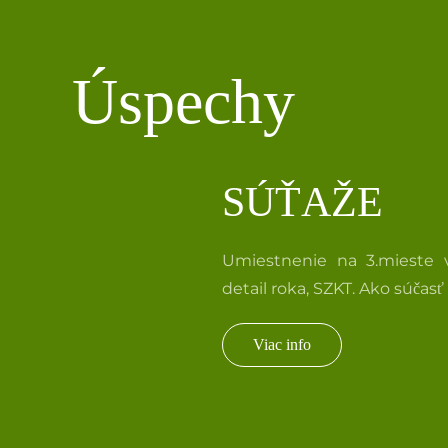
Úspechy
SÚŤAŽE
Umiestnenie na 3.mieste v
detail roka, SZKT. Ako súčasť
Viac info