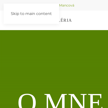
+421 915 166 899
Tatiana Mancová
Skip to main content
ÚVOD
SLUŽBY
GALÉRIA
O MNE