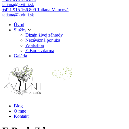
tatiana@kvitni.sk
+421 915 166 899
Tatiana Mancová
tatiana@kvitni.sk
Úvod
Služby
Dizajn živej záhrady
Nezáväzná ponuka
Workshop
E-Book zdarma
Galéria
Blog
O mne
Kontakt