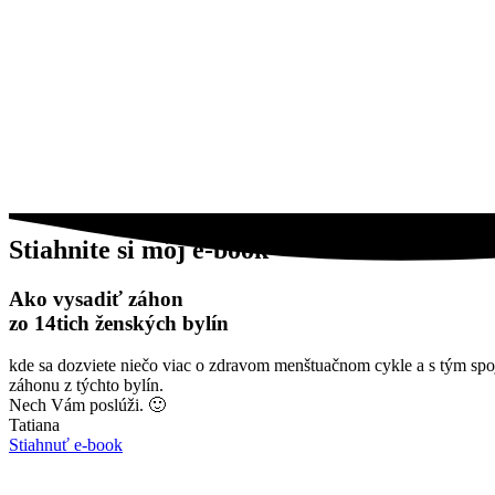
Stiahnite si môj e-book
Ako vysadiť záhon
zo 14tich ženských bylín
kde sa dozviete niečo viac o zdravom menštuačnom cykle a s tým spo
záhonu z týchto bylín.
Nech Vám poslúži. 🙂
Tatiana
Stiahnuť e-book