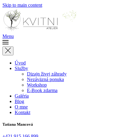
Skip to main content
Menu
Úvod
Služby
Dizajn živej záhrady
Nezáväzná ponuka
Workshop
E-Book zdarma
Galéria
Blog
O mne
Kontakt
Tatiana Mancová
+421 915 166 899